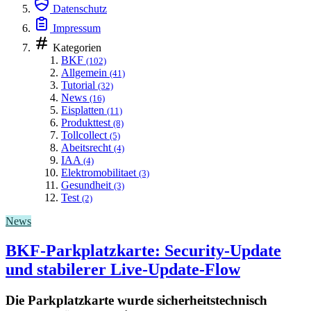
Datenschutz
Impressum
Kategorien
BKF
(102)
Allgemein
(41)
Tutorial
(32)
News
(16)
Eisplatten
(11)
Produkttest
(8)
Tollcollect
(5)
Abeitsrecht
(4)
IAA
(4)
Elektromobilitaet
(3)
Gesundheit
(3)
Test
(2)
News
BKF-Parkplatzkarte: Security-Update
und stabilerer Live-Update-Flow
Die Parkplatzkarte wurde sicherheitstechnisch