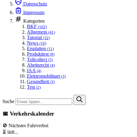
Datenschutz
Impressum
Kategorien
BKF
(102)
Allgemein
(41)
Tutorial
(32)
News
(16)
Eisplatten
(11)
Produkttest
(8)
Tollcollect
(5)
Abeitsrecht
(4)
IAA
(4)
Elektromobilitaet
(3)
Gesundheit
(3)
Test
(2)
Suche
📅 Verkehrskalender
🚫 Nächstes Fahrverbot
⏳ lädt...