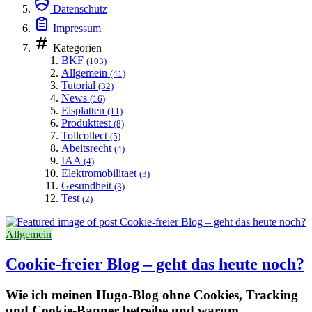
Datenschutz
Impressum
Kategorien
BKF
(103)
Allgemein
(41)
Tutorial
(32)
News
(16)
Eisplatten
(11)
Produkttest
(8)
Tollcollect
(5)
Abeitsrecht
(4)
IAA
(4)
Elektromobilitaet
(3)
Gesundheit
(3)
Test
(2)
Allgemein
Cookie-freier Blog – geht das heute noch?
Wie ich meinen Hugo-Blog ohne Cookies, Tracking
und Cookie-Banner betreibe und warum