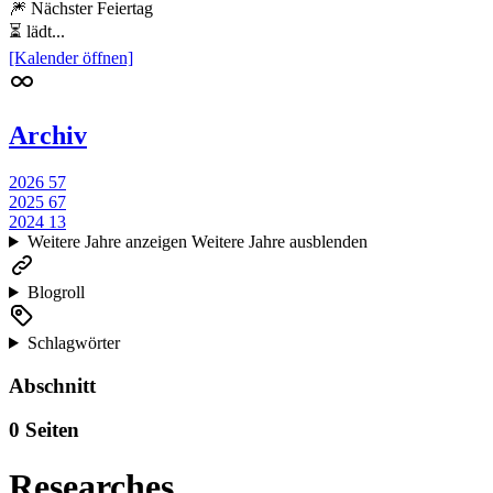
🎆 Nächster Feiertag
⏳ lädt...
[Kalender öffnen]
Archiv
2026
57
2025
67
2024
13
Weitere Jahre anzeigen
Weitere Jahre ausblenden
Blogroll
Schlagwörter
Abschnitt
0 Seiten
Researches