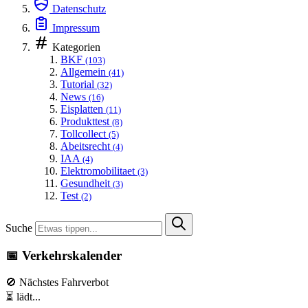
Datenschutz
Impressum
Kategorien
BKF
(103)
Allgemein
(41)
Tutorial
(32)
News
(16)
Eisplatten
(11)
Produkttest
(8)
Tollcollect
(5)
Abeitsrecht
(4)
IAA
(4)
Elektromobilitaet
(3)
Gesundheit
(3)
Test
(2)
Suche
📅 Verkehrskalender
🚫 Nächstes Fahrverbot
⏳ lädt...