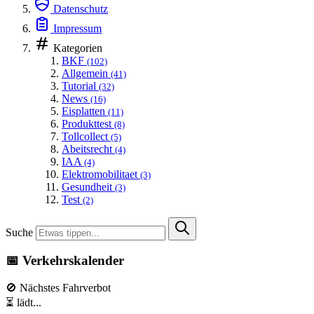
Datenschutz
Impressum
Kategorien
BKF
(102)
Allgemein
(41)
Tutorial
(32)
News
(16)
Eisplatten
(11)
Produkttest
(8)
Tollcollect
(5)
Abeitsrecht
(4)
IAA
(4)
Elektromobilitaet
(3)
Gesundheit
(3)
Test
(2)
Suche
📅 Verkehrskalender
🚫 Nächstes Fahrverbot
⏳ lädt...