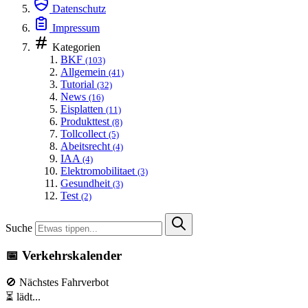
Datenschutz
Impressum
Kategorien
BKF
(103)
Allgemein
(41)
Tutorial
(32)
News
(16)
Eisplatten
(11)
Produkttest
(8)
Tollcollect
(5)
Abeitsrecht
(4)
IAA
(4)
Elektromobilitaet
(3)
Gesundheit
(3)
Test
(2)
Suche
📅 Verkehrskalender
🚫 Nächstes Fahrverbot
⏳ lädt...