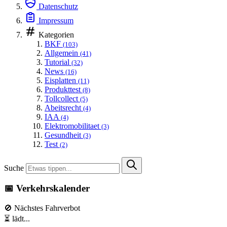
Datenschutz
Impressum
Kategorien
BKF
(103)
Allgemein
(41)
Tutorial
(32)
News
(16)
Eisplatten
(11)
Produkttest
(8)
Tollcollect
(5)
Abeitsrecht
(4)
IAA
(4)
Elektromobilitaet
(3)
Gesundheit
(3)
Test
(2)
Suche
📅 Verkehrskalender
🚫 Nächstes Fahrverbot
⏳ lädt...