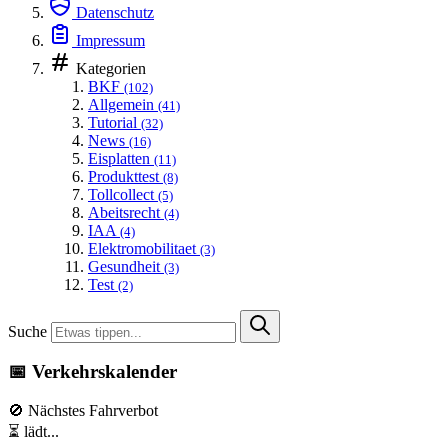
Datenschutz
Impressum
Kategorien
BKF
(102)
Allgemein
(41)
Tutorial
(32)
News
(16)
Eisplatten
(11)
Produkttest
(8)
Tollcollect
(5)
Abeitsrecht
(4)
IAA
(4)
Elektromobilitaet
(3)
Gesundheit
(3)
Test
(2)
Suche
📅 Verkehrskalender
🚫 Nächstes Fahrverbot
⏳ lädt...