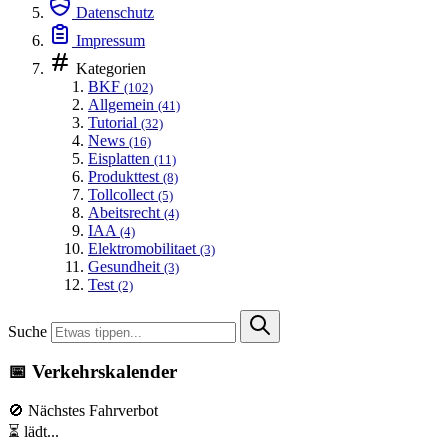
Datenschutz
Impressum
Kategorien
BKF
(102)
Allgemein
(41)
Tutorial
(32)
News
(16)
Eisplatten
(11)
Produkttest
(8)
Tollcollect
(5)
Abeitsrecht
(4)
IAA
(4)
Elektromobilitaet
(3)
Gesundheit
(3)
Test
(2)
Suche
📅 Verkehrskalender
🚫 Nächstes Fahrverbot
⏳ lädt...