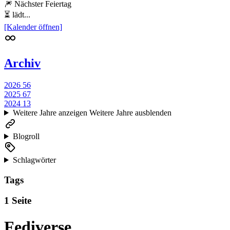
🎆 Nächster Feiertag
⏳ lädt...
[Kalender öffnen]
Archiv
2026
56
2025
67
2024
13
Weitere Jahre anzeigen
Weitere Jahre ausblenden
Blogroll
Schlagwörter
Tags
1 Seite
Fediverse