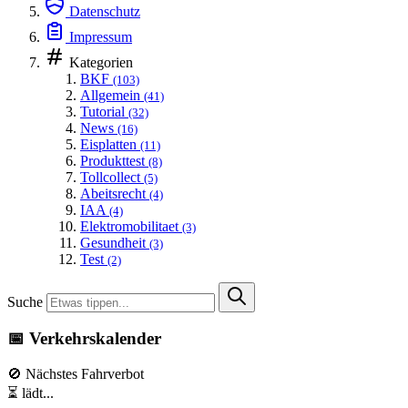
Datenschutz
Impressum
Kategorien
BKF
(103)
Allgemein
(41)
Tutorial
(32)
News
(16)
Eisplatten
(11)
Produkttest
(8)
Tollcollect
(5)
Abeitsrecht
(4)
IAA
(4)
Elektromobilitaet
(3)
Gesundheit
(3)
Test
(2)
Suche
📅 Verkehrskalender
🚫 Nächstes Fahrverbot
⏳ lädt...